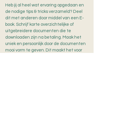
Heb jij al heel wat ervaring opgedaan en 
de nodige tips & tricks verzameld? Deel 
dit met anderen door middel van een E-
book. Schrijf korte overzichtelijke of 
uitgebreidere documenten die te 
downloaden zijn na betaling. Maak het 
uniek en persoonlijk door de documenten 
mooi vorm te geven. Dit maakt het voor 
de lezer naast waardevol, ook een leuke 
leeservaring.
Toepassing: Medium tot lang | Vanaf je werkruimte 
| Passief inkomen
Benieuwd naar de rest? Klik 
hieronder voor de volgende 
blog. Heb jij zelf nog een 
manier die er niet tussen 
staat? Deel het gerust in de 
comments en wie weet heeft 