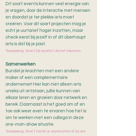
Dit soort events kunnen veel energie van 
je vragen, door de interactie met mensen 
en doordat je ter plekke iets moet 
creëren. Voor dit soort projecten mag je 
echt je uurtarief hoger inzetten, maar 
check eerst bij jezelf in of dit überhaupt 
iets is dat bij je past.
Toepassing: Snel | Op locatie | Actief inkomen
Samenwerken
Bundel je krachten met een andere 
maker of een complementaire 
ondernemer! Hier kan niet alleen iets 
unieks uit ontstaan, jullie kunnen van 
elkaar leren en groeien door netwerk en 
bereik. Daarnaast is het goed om af en 
toe ook weer even te ervaren hoe het is 
om te werken met een collega in deze 
one-man-show situatie.
Toepassing: Snel | Vanaf je werkruimte of bij die 