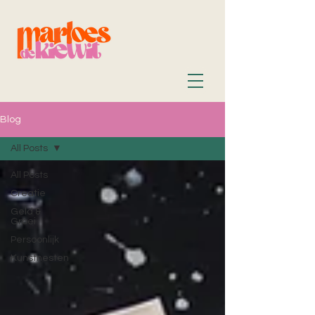
Blog
All Posts
All Posts
Creatie
Geld &
Groei
Persoonlijk
Kunstnesten